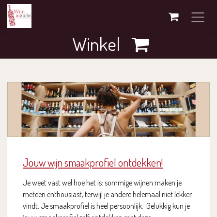
Overslaan naar inhoud
Winkel
Jouw wijn smaakprofiel ontdekken!
Je weet vast wel hoe het is: sommige wijnen maken je
meteen enthousiast, terwijl je andere helemaal niet lekker
vindt. Je smaakprofiel is heel persoonlijk. Gelukkig kun je