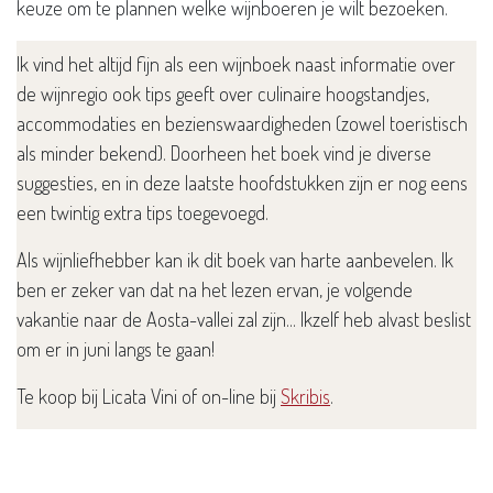
keuze om te plannen welke wijnboeren je wilt bezoeken.
Ik vind het altijd fijn als een wijnboek naast informatie over
de wijnregio ook tips geeft over culinaire hoogstandjes,
accommodaties en bezienswaardigheden (zowel toeristisch
als minder bekend). Doorheen het boek vind je diverse
suggesties, en in deze laatste hoofdstukken zijn er nog eens
een twintig extra tips toegevoegd.
Als wijnliefhebber kan ik dit boek van harte aanbevelen. Ik
ben er zeker van dat na het lezen ervan, je volgende
vakantie naar de Aosta-vallei zal zijn... Ikzelf heb alvast beslist
om er in juni langs te gaan!
Te koop bij Licata Vini of on-line bij
Skribis
.
in
Boek
#
Boek
Wijnregio