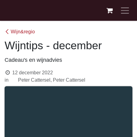
Overslaan naar inhoud
Wijn&regio
Wijntips - december
Cadeau's en wijnadvies
12 december 2022
in
Peter Cattersel, Peter Cattersel