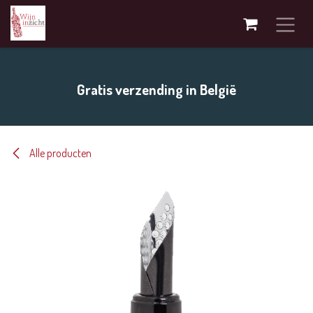
Overslaan naar inhoud
Gratis verzending in België
Alle producten