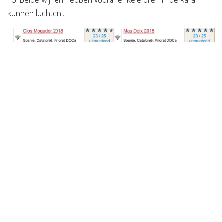
kunnen luchten...
in
Wijn&regio
#
Alle
Tips
Wijn