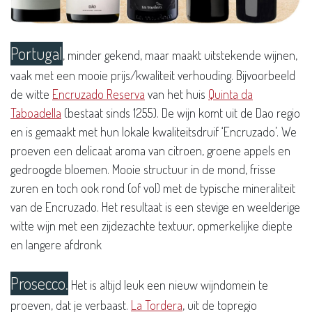
Portugal
, minder gekend, maar maakt uitstekende wijnen,
vaak met een mooie prijs/kwaliteit verhouding. Bijvoorbeeld
de witte
Encruzado Reserva
van het huis
Quinta da
Taboadella
(bestaat sinds 1255). De wijn komt uit de Dao regio
en is gemaakt met hun lokale kwaliteitsdruif ‘Encruzado’. We
proeven een delicaat aroma van citroen, groene appels en
gedroogde bloemen. Mooie structuur in de mond, frisse
zuren en toch ook rond (of vol) met de typische mineraliteit
van de Encruzado. Het resultaat is een stevige en weelderige
witte wijn met een zijdezachte textuur, opmerkelijke diepte
en langere afdronk
Prosecco.
Het is altijd leuk een nieuw wijndomein te
proeven, dat je verbaast.
La Tordera
, uit de topregio