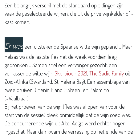
Een belangrijk verschil met de standaard opleidingen zijn
vaak de geselecteerde wijnen, die uit de privé wijnkelder of -
kast komen.
Er was
een uitstekende Spaanse witte wijn gepland… Maar
helaas was de laatste fles net de week voordien leeg
gedronken… Samen snel een vervanger gezocht, een
verrassende witte wijn:
Skerpioen 2021
,
The Sadie Family
uit
Zuid-Afrika (Swartland, St. Helena Bay). Een assemblage van
twee druiven: Chenin Blanc (=Steen) en Palomino
(=Vaalblaar).
Bij het proeven van de wijn (fles was al open van voor de
start van de sessie) bleek onmiddellijk dat de wijn goed was.
De concurrerende wijn uit Alto-Adige werd echter hoger
ingeschat. Maar dan kwam de verrassing op het einde van de