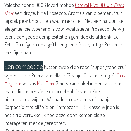
Valdobbiadene DOCG levert met de
Otreval Rive Di Guia
Extra
Brut
een droge, fijne Prosecco. Aroma’s van bloemen, fruit
(appel, peer), noot… en wat mineraliteit. Met een natuurlijke
elegantie, die typerend is voor kwalitatieve Prosecco. De wijn
toont een goede complexiteit en gemiddelde afdronk. De
Extra Brut (geen dosage) brengt een frisse, pittige Prosecco
met fijne parels.
Een competitie
tussen twee diep rode “super grand cru”
wijnen uit de Priorat appellatie (Spanje, Catalonië regio):
Clos
Mogador
versus
Mas Doix
. Zoiets kan enkel in een sessie op
maat. Hieronder zie je de proefnotitie van beide
uitmuntende wijnen. We hadden ook een klein hapje,
Carpaccio met olijfolie en Parmezaan… Bij klasse wijnen is
het altijd verrukkelijk hoe deze open komen als ze
interageren met de gerechten.
PS: Beide wijnen hebben vooraf enkele uren in de karaf