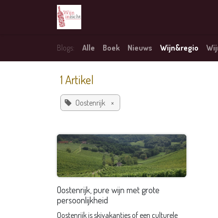
Overslaan naar inhoud
Home
Blogs
Winkel
Over 
Blogs:
Alle
Boek
Nieuws
Wijn&regio
Wij
1 Artikel
Oostenrijk
×
Oostenrijk, pure wijn met grote
persoonlijkheid
Oostenrijk is skivakanties of een culturele