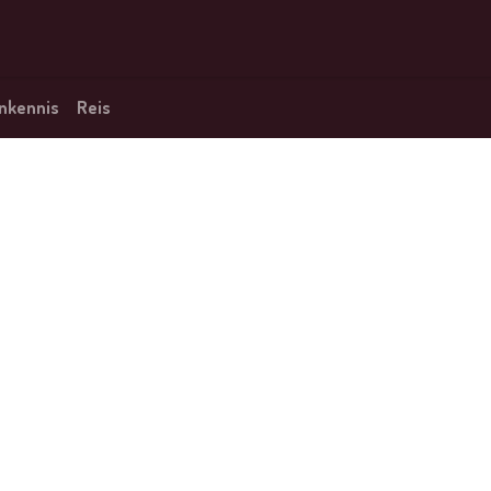
ons
nkennis
Reis