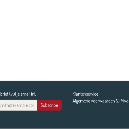
rief (vul je email in!)
Klantenservice
Algemene voorwaarden & Priva
Subscribe