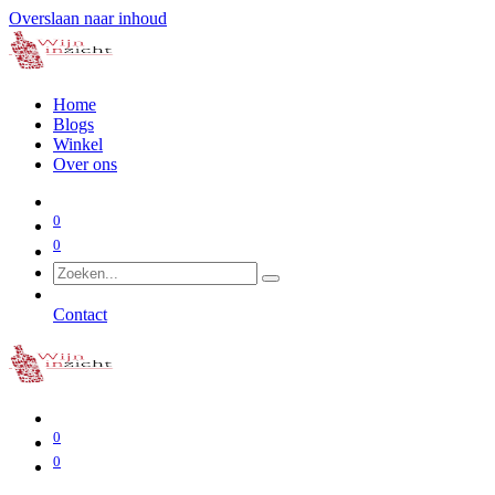
Overslaan naar inhoud
Home
Blogs
Winkel
Over ons
0
0
Contact
0
0