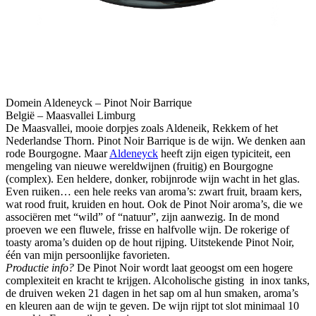
Domein Aldeneyck – Pinot Noir Barrique
België – Maasvallei Limburg
De Maasvallei, mooie dorpjes zoals Aldeneik, Rekkem of het
Nederlandse Thorn. Pinot Noir Barrique is de wijn. We denken aan
rode Bourgogne. Maar
Aldeneyck
heeft zijn eigen typiciteit, een
mengeling van nieuwe wereldwijnen (fruitig) en Bourgogne
(complex). Een heldere, donker, robijnrode wijn wacht in het glas.
Even ruiken… een hele reeks van aroma’s: zwart fruit, braam kers,
wat rood fruit, kruiden en hout. Ook de Pinot Noir aroma’s, die we
associëren met “wild” of “natuur”, zijn aanwezig. In de mond
proeven we een fluwele, frisse en halfvolle wijn. De rokerige of
toasty aroma’s duiden op de hout rijping. Uitstekende Pinot Noir,
één van mijn persoonlijke favorieten.
Productie info?
De Pinot Noir wordt laat geoogst om een hogere
complexiteit en kracht te krijgen. Alcoholische gisting in inox tanks,
de druiven weken 21 dagen in het sap om al hun smaken, aroma’s
en kleuren aan de wijn te geven. De wijn rijpt tot slot minimaal 10