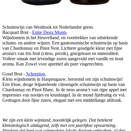
Schuimwijn van Westhoek tot Nederlandse grens
Bacquart Brut -
Entre Deux Monts
.
Wijndomein in het Heuvelland, en voortrekker van uitstekende
schuim- en andere wijnen. Een gastronomische schuimwijn op basis
van Chardonnay en Pinot Noir. Lichtere goudgele kleur met fijne
aroma's van fris fruit (citrus, perzik), gist/getoast en mineraliteit.
Vollere smaak met levendige zuren aangevuld met vanille en hout
aroma. Kan Zowel voor aperitief als pure visgerechten.
Goud Brut -
Schorpion
.
Klein wijndomein in Haspengauw, beroemd om zijn schuimwijn!
Een frisse, droge felparelende citroengele schuimwijn op basis van
Chardonnay en Pinot Blanc. In de neus aroma’s van rijpe appel met
impressies van nootjes en kruidnagel. In de mond fijnfruitig en vol.
Gedragen door fijne zuren, elegant met een middellange afdronk.
We zijn een klein wijnland, noordelijk gelegen. Dat betekent
klimatologisch uitdagend, zelfs met een jaarlijkse opwarming.
Vandaar dat heel wat wijnmakers lokale druiven gebruiken, al dan