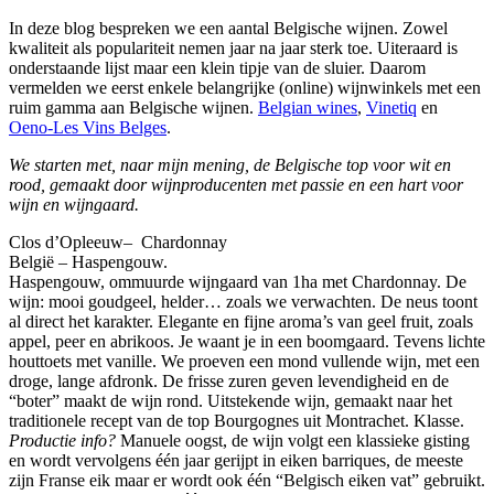
In deze blog bespreken we een aantal Belgische wijnen. Zowel
kwaliteit als populariteit nemen jaar na jaar sterk toe. Uiteraard is
onderstaande lijst maar een klein tipje van de sluier. Daarom
vermelden we eerst enkele belangrijke (online) wijnwinkels met een
ruim gamma aan Belgische wijnen.
Belgian wines
,
Vinetiq
en
Oeno-Les Vins Belges
.
We starten met, naar mijn mening, de Belgische top voor wit en
rood, gemaakt door wijnproducenten met passie en een hart voor
wijn en wijngaard.
Clos d’Opleeuw– Chardonnay
België – Haspengouw.
Haspengouw, ommuurde wijngaard van 1ha met Chardonnay. De
wijn: mooi goudgeel, helder… zoals we verwachten. De neus toont
al direct het karakter. Elegante en fijne aroma’s van geel fruit, zoals
appel, peer en abrikoos. Je waant je in een boomgaard. Tevens lichte
houttoets met vanille. We proeven een mond vullende wijn, met een
droge, lange afdronk. De frisse zuren geven levendigheid en de
“boter” maakt de wijn rond. Uitstekende wijn, gemaakt naar het
traditionele recept van de top Bourgognes uit Montrachet. Klasse.
Productie info?
Manuele oogst, de wijn volgt een klassieke gisting
en wordt vervolgens één jaar gerijpt in eiken barriques, de meeste
zijn Franse eik maar er wordt ook één “Belgisch eiken vat” gebruikt.