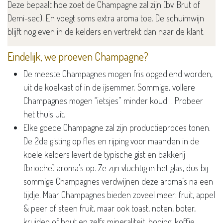
Deze bepaalt hoe zoet de Champagne zal zijn (bv. Brut of
Demi-sec). En voegt soms extra aroma toe. De schuimwijn
blijft nog even in de kelders en vertrekt dan naar de klant.
Eindelijk, w​e proeven Champagne?
De meeste Champagnes mogen fris opgediend worden,
uit de koelkast of in de ijsemmer. Sommige, vollere
Champagnes mogen “ietsjes” minder koud… Probeer
het thuis uit.
Elke goede Champagne zal zijn productieproces tonen.
De 2de gisting op fles en rijping voor maanden in de
koele kelders levert de typische gist en bakkerij
(brioche) aroma’s op. Ze zijn vluchtig in het glas, dus bij
sommige Champagnes verdwijnen deze aroma’s na een
tijdje. Maar Champagnes bieden zoveel meer: fruit, appel
& peer of steen fruit, maar ook toast, noten, boter,
kruiden of hout en zelfs mineraliteit, honing, koffie,