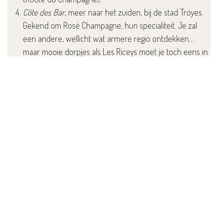
Côte des Bar
, meer naar het zuiden, bij de stad Troyes.
Gekend om Rosé Champagne, hun specialiteit. Je zal
een andere, wellicht wat armere regio ontdekken…
maar mooie dorpjes als Les Riceys moet je toch eens in
je leven bezoeken… Prachtig bewaard, je waant je 100
jaar terug in de tijd.