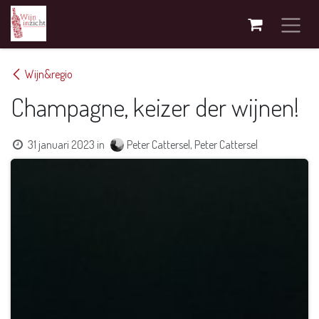
Overslaan naar inhoud
Wijn&regio
Champagne, keizer der wijnen!
31 januari 2023
in
Peter Cattersel, Peter Cattersel