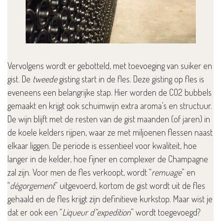
Vervolgens wordt er gebotteld, met toevoeging van suiker en
gist. De
tweede
gisting start in de fles. Deze gisting op fles is
eveneens een belangrijke stap. Hier worden de CO2 bubbels
gemaakt en krijgt ook schuimwijn extra aroma’s en structuur.
De wijn blijft met de resten van de gist maanden (of jaren) in
de koele kelders rijpen, waar ze met miljoenen flessen naast
elkaar liggen. De periode is essentieel voor kwaliteit, hoe
langer in de kelder, hoe fijner en complexer de Champagne
zal zijn. Voor men de fles verkoopt, wordt “
remuage
” en
“
dégorgement
” uitgevoerd, kortom de gist wordt uit de fles
gehaald en de fles krijgt zijn definitieve kurkstop. Maar wist je
dat er ook een “
Liqueur d”expedition
” wordt toegevoegd?