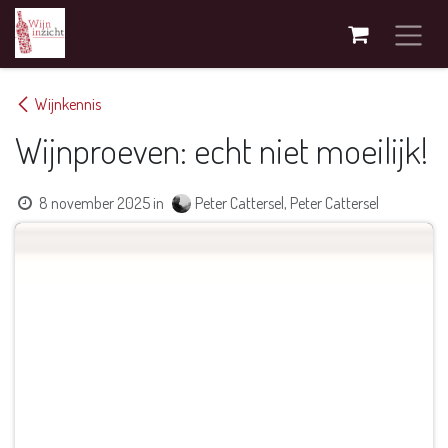
Overslaan naar inhoud
Wijnkennis
Wijnproeven: echt niet moeilijk!
8 november 2025
in
Peter Cattersel, Peter Cattersel