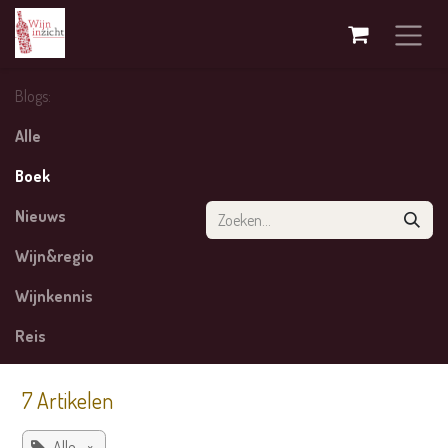
Overslaan naar inhoud
Blogs:
Alle
Boek
Nieuws
Wijn&regio
Wijnkennis
Reis
7 Artikelen
Alle
×